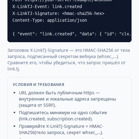
X-LinkTJ-Event: link.created

X-LinkTJ-Signature: <hmac-sha256-hex>

Content-Type: application/json

{ "event": "link.created", "data": { "id": "clx..."
Заголовок X-LinkTJ-Signature — это HMAC-SHA256 от тела
запроса, подписанный секретом вебхука (whsec_…).
Сравните его, чтобы убедиться, что запрос пришёл от
link.tj.
УСЛОВИЯ И ТРЕБОВАНИЯ
URL должен быть публичным https —
внутренние и локальные адреса запрещены
(защита от SSRF).
Подпишитесь минимум на одно событие
(link.created, subscription.created).
Проверяйте X-LinkTJ-Signature = HMAC-
SHA256(тело запроса, секрет whsec_…).