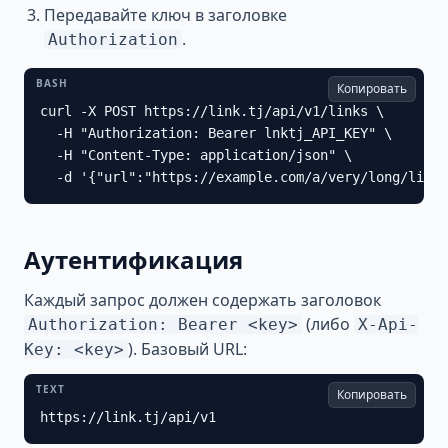
Передавайте ключ в заголовке
.
Authorization
BASH
Копировать
curl -X POST https://link.tj/api/v1/links \

  -H "Authorization: Bearer lnktj_API_KEY" \

  -H "Content-Type: application/json" \

  -d '{"url":"https://example.com/a/very/long/link"
Аутентификация
Каждый запрос должен содержать заголовок
(либо
Authorization: Bearer <key>
X-Api-
). Базовый URL:
Key: <key>
TEXT
Копировать
https://link.tj/api/v1