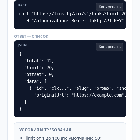
BASH
Копировать
curl "https://link.tj/api/v1/links?limit=20&offse
  -H "Authorization: Bearer lnktj_API_KEY"
ОТВЕТ — СПИСОК
JSON
Копировать
{

  "total": 42,

  "limit": 20,

  "offset": 0,

  "data": [

    { "id": "clx...", "slug": "promo", "shortUrl
      "originalUrl": "https://example.com", "clic
  ]

}
УСЛОВИЯ И ТРЕБОВАНИЯ
limit от 1 до 100 (по умолчанию 50).