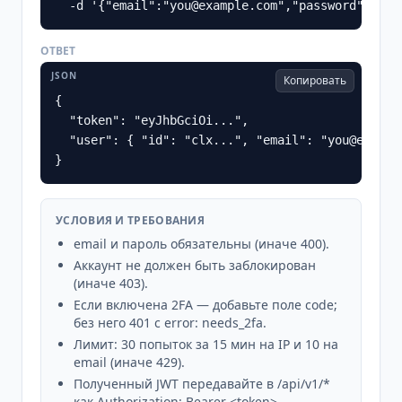
  -d '{"email":"you@example.com","password":"•••
ОТВЕТ
JSON
Копировать
{

  "token": "eyJhbGciOi...",

  "user": { "id": "clx...", "email": "you@exampl
}
УСЛОВИЯ И ТРЕБОВАНИЯ
email и пароль обязательны (иначе 400).
Аккаунт не должен быть заблокирован
(иначе 403).
Если включена 2FA — добавьте поле code;
без него 401 с error: needs_2fa.
Лимит: 30 попыток за 15 мин на IP и 10 на
email (иначе 429).
Полученный JWT передавайте в /api/v1/*
как Authorization: Bearer <token>.