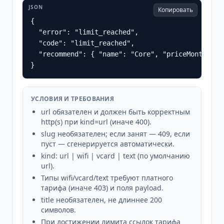
JSON
Копировать
{

  "error": "limit_reached",

  "code": "limit_reached",

  "recommend": { "name": "Core", "priceMonthly": 
}
УСЛОВИЯ И ТРЕБОВАНИЯ
url обязателен и должен быть корректным
http(s) при kind=url (иначе 400).
slug необязателен; если занят — 409, если
пуст — сгенерируется автоматически.
kind: url | wifi | vcard | text (по умолчанию
url).
Типы wifi/vcard/text требуют платного
тарифа (иначе 403) и поля payload.
title необязателен, не длиннее 200
символов.
При достижении лимита ссылок тарифа