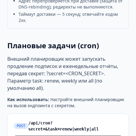
Адрес перепроверяется при доставке (защита от
DNS-rebinding); редиректы не выполняются.
Таймаут доставки — 5 секунд; отвечайте кодом
2xx.
Плановые задачи (cron)
Внешний планировщик может запускать
продление подписок и еженедельные отчёты,
передав секрет: ?secret=<CRON_SECRET>.
Параметр task: renew, weekly или all (по
умолчанию all).
Как использовать
:
Настройте внешний планировщик
на вызов эндпоинта с секретом.
/api/cron?
POST
secret=&task=renew|weekly|all