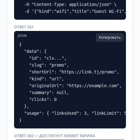
  -H "Content-Type: application/json" \

  -d '{"kind":"wifi","title":"Guest Wi-Fi","payl
ОТВЕТ 201
JSON
Копировать
{

  "data": {

    "id": "clx...",

    "slug": "promo",

    "shortUrl": "https://link.tj/promo",

    "kind": "url",

    "originalUrl": "https://example.com",

    "summary": null,

    "clicks": 0

  },

  "usage": { "linksUsed": 3, "linkLimit": 5, "lin
}
ОТВЕТ 402 — ДОСТИГНУТ ЛИМИТ ТАРИФА