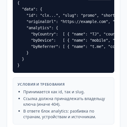
{

  "data": {

    "id": "clx...", "slug": "promo", "shortUrl": 
    "originalUrl": "https://example.com", "clicks
    "analytics": {

      "byCountry":  [ { "name": "TJ", "count": 8
      "byDevice":   [ { "name": "mobile", "count
      "byReferrer": [ { "name": "t.me", "count":
    }

  }

}
УСЛОВИЯ И ТРЕБОВАНИЯ
Принимается как id, так и slug.
Ссылка должна принадлежать владельцу
ключа (иначе 404).
В ответе блок analytics: разбивка по
странам, устройствам и источникам.