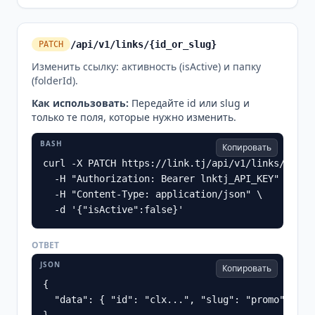
/api/v1/links/{id_or_slug}
PATCH
Изменить ссылку: активность (isActive) и папку
(folderId).
Как использовать
:
Передайте id или slug и
только те поля, которые нужно изменить.
BASH
Копировать
curl -X PATCH https://link.tj/api/v1/links/promo 
  -H "Authorization: Bearer lnktj_API_KEY" \

  -H "Content-Type: application/json" \

  -d '{"isActive":false}'
ОТВЕТ
JSON
Копировать
{

  "data": { "id": "clx...", "slug": "promo", "ti