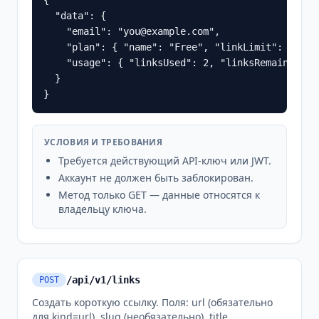
{

  "data": {

    "email": "you@example.com",

    "plan": { "name": "Free", "linkLimit": 5 },

    "usage": { "linksUsed": 2, "linksRemaining": 
  }

}
УСЛОВИЯ И ТРЕБОВАНИЯ
Требуется действующий API-ключ или JWT.
Аккаунт не должен быть заблокирован.
Метод только GET — данные относятся к
владельцу ключа.
/api/v1/links
POST
Создать короткую ссылку. Поля: url (обязательно
для kind=url), slug (необязательно), title