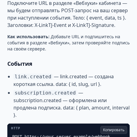
Подключите URL в разделе «Вебхуки» кабинета —
мы будем отправлять POST-запрос на ваш сервер
при наступлении события. Тело: { event, data, ts }.
Заголовки: X-LinkTJ-Event и X-LinkTJ-Signature.
Как использовать
:
Добавьте URL и подпишитесь на
события в разделе «Вебхуки», затем проверяйте подпись
на своём сервере.
События
—
link.created — создана
link.created
короткая ссылка. data: { id, slug, url }.
—
subscription.created
subscription.created — оформлена или
продлена подписка. data: { plan, amount, interval
}.
HTTP
Копировать
POST https://your-server.example/webhook
