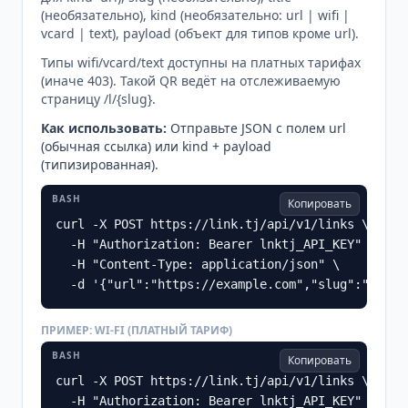
(необязательно), kind (необязательно: url | wifi |
vcard | text), payload (объект для типов кроме url).
Типы wifi/vcard/text доступны на платных тарифах
(иначе 403). Такой QR ведёт на отслеживаемую
страницу /l/{slug}.
Как использовать
:
Отправьте JSON с полем url
(обычная ссылка) или kind + payload
(типизированная).
BASH
Копировать
curl -X POST https://link.tj/api/v1/links \

  -H "Authorization: Bearer lnktj_API_KEY" \

  -H "Content-Type: application/json" \

  -d '{"url":"https://example.com","slug":"promo
ПРИМЕР: WI-FI (ПЛАТНЫЙ ТАРИФ)
BASH
Копировать
curl -X POST https://link.tj/api/v1/links \

  -H "Authorization: Bearer lnktj_API_KEY" \
