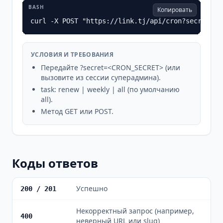
BASH
Копировать
curl -X POST "https://link.tj/api/cron?secret=CR
УСЛОВИЯ И ТРЕБОВАНИЯ
Передайте ?secret=<CRON_SECRET> (или
вызовите из сессии суперадмина).
task: renew | weekly | all (по умолчанию
all).
Метод GET или POST.
Коды ответов
Успешно
200 / 201
Некорректный запрос (например,
400
неверный URL или slug)