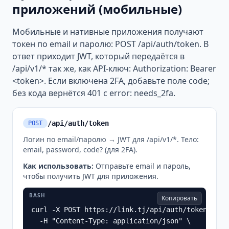
приложений (мобильные)
Мобильные и нативные приложения получают
токен по email и паролю: POST /api/auth/token. В
ответ приходит JWT, который передаётся в
/api/v1/* так же, как API-ключ: Authorization: Bearer
<token>. Если включена 2FA, добавьте поле code;
без кода вернётся 401 с error: needs_2fa.
/api/auth/token
POST
Логин по email/паролю → JWT для /api/v1/*. Тело:
email, password, code? (для 2FA).
Как использовать
:
Отправьте email и пароль,
чтобы получить JWT для приложения.
BASH
Копировать
curl -X POST https://link.tj/api/auth/token \

  -H "Content-Type: application/json" \
