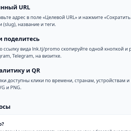
инный URL
авьте адрес в поле «Целевой URL» и нажмите «Сократит
 (slug), название и теги.
и поделитесь
 ссылку вида lnk.tj/promo скопируйте одной кнопкой и 
gram, Telegram, на визитке.
алитику и QR
ки доступны клики по времени, странам, устройствам и
VG и PNG.
осы
о?