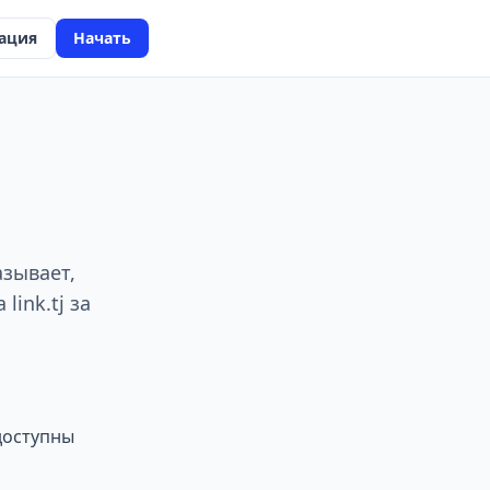
ация
Начать
азывает,
ink.tj за
 доступны