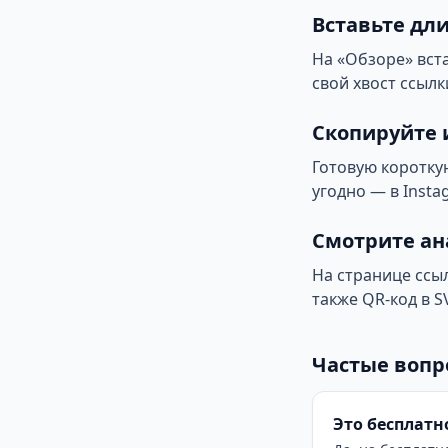
Вставьте дл
На «Обзоре» вст
свой хвост ссылки
Скопируйте 
Готовую короткую
угодно — в Insta
Смотрите ан
На странице ссыл
также QR-код в S
Частые вопр
Это бесплатн