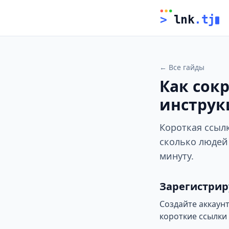
>
 lnk
.tj
← Все гайды
Как сок
инструк
Короткая ссылк
сколько людей 
минуту.
Зарегистрир
Создайте аккаунт
короткие ссылки 