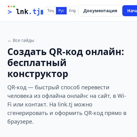
Документация
Нач
>
 lnk
.tj
Тоҷ
Рус
Eng
← Все гайды
Создать QR-код онлайн:
бесплатный
конструктор
QR-код — быстрый способ перевести
человека из офлайна онлайн: на сайт, в Wi-
Fi или контакт. На link.tj можно
сгенерировать и оформить QR-код прямо в
браузере.