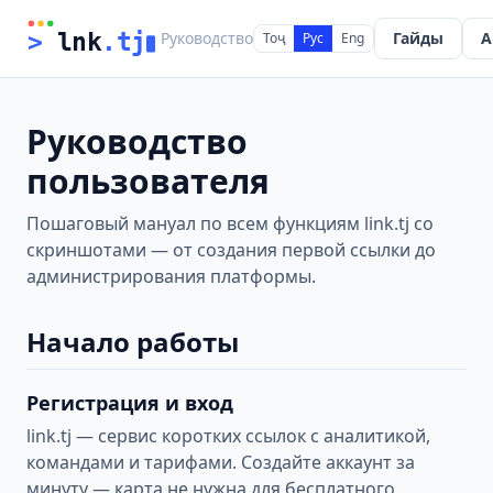
Руководство
Гайды
A
>
 lnk
.tj
Тоҷ
Рус
Eng
Руководство
пользователя
Пошаговый мануал по всем функциям link.tj со
скриншотами — от создания первой ссылки до
администрирования платформы.
Начало работы
Регистрация и вход
link.tj — сервис коротких ссылок с аналитикой,
командами и тарифами. Создайте аккаунт за
минуту — карта не нужна для бесплатного