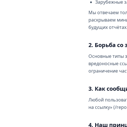
Зарубежные з
Мы отвечаем то
раскрываем мини
будущих отчётах
2. Борьба с
Основные типы з
вредоносные ссы
ограничение час
3. Как сооб
Любой пользоват
на ссылку» (/re
4. Наш прин