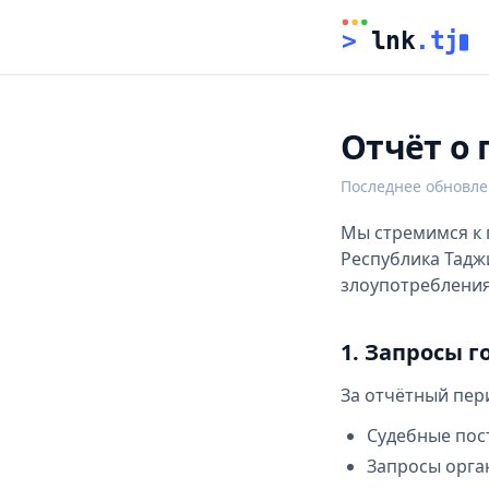
>
 lnk
.tj
Отчёт о
Последнее обновл
Мы стремимся к 
Республика Тадж
злоупотребления
1. Запросы 
За отчётный пер
Судебные пос
Запросы орган