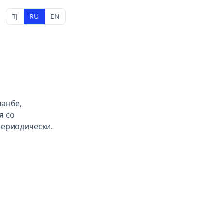
TJ
RU
EN
шанбе,
я со
периодически.