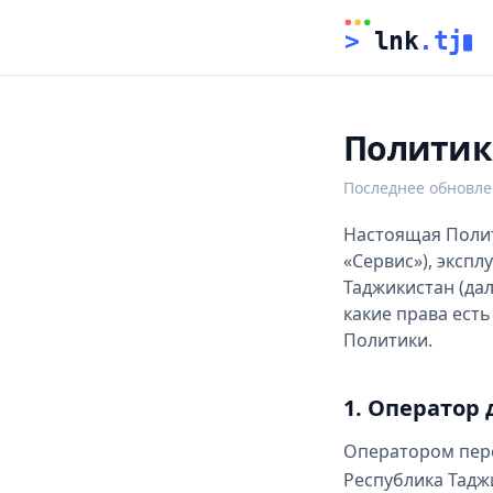
>
 lnk
.tj
Политик
Последнее обновл
Настоящая Полити
«Сервис»), эксп
Таджикистан (дал
какие права есть
Политики.
1. Оператор
Оператором перс
Республика Тадж