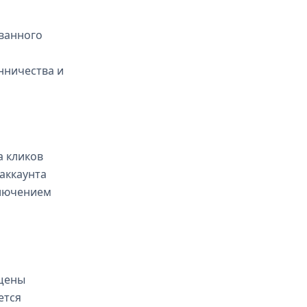
ванного
нничества и
а кликов
 аккаунта
ключением
ищены
ется