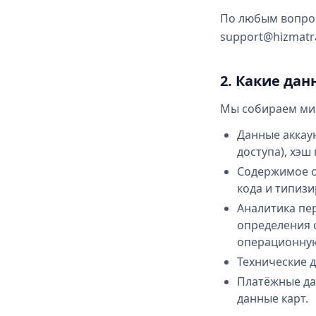
По любым вопрос
support@hizmatra
2. Какие да
Мы собираем ми
Данные аккаун
доступа), хэш
Содержимое сс
кода и типизир
Аналитика пер
определения с
операционную 
Технические д
Платёжные да
данные карт.