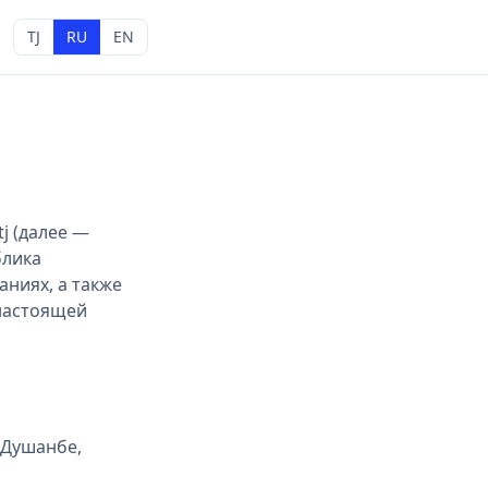
TJ
RU
EN
j (далее —
блика
аниях, а также
 настоящей
 Душанбе,