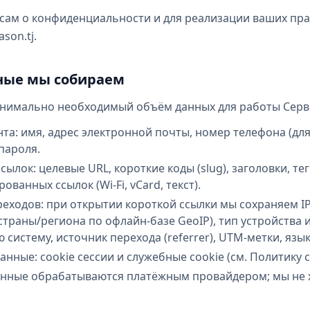
ам о конфиденциальности и для реализации ваших пра
son.tj.
нные мы собираем
нимально необходимый объём данных для работы Серв
та: имя, адрес электронной почты, номер телефона (дл
 пароля.
ылок: целевые URL, короткие коды (slug), заголовки, те
ованных ссылок (Wi-Fi, vCard, текст).
еходов: при открытии короткой ссылки мы сохраняем IP
траны/региона по офлайн-базе GeoIP), тип устройства и
систему, источник перехода (referrer), UTM-метки, язык,
анные: cookie сессии и служебные cookie (см. Политику c
нные обрабатываются платёжным провайдером; мы не