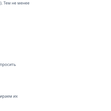
). Тем не менее
опросить
бираем их