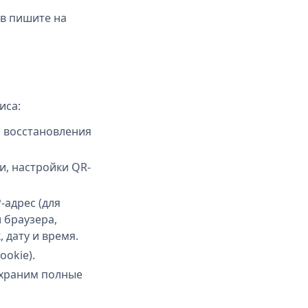
в пишите на
иса:
я восстановления
ги, настройки QR-
-адрес (для
 браузера,
 дату и время.
ookie).
 храним полные