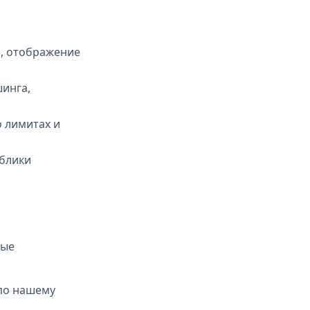
я, отображение
шинга,
 лимитах и
ублики
ные
по нашему